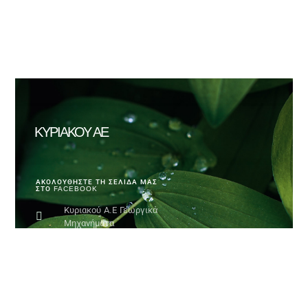
ΚΥΡΙΑΚΟΥ ΑΕ
ΑΚΟΛΟΥΘΗΣΤΕ ΤΗ ΣΕΛΙΔΑ ΜΑΣ
ΣΤΟ FACEBOOK
Κυριακού Α.Ε Γεωργικά
Μηχανήματα
ΔΙΕΥΘΥΝΣΗ
Δημοσθένους 38, 54628